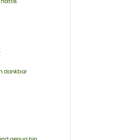
 hatte.
t
h dankbar 
und genug bin 