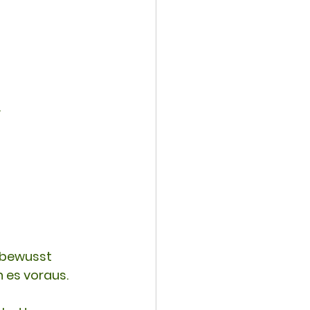
.
 bewusst 
 es voraus. 