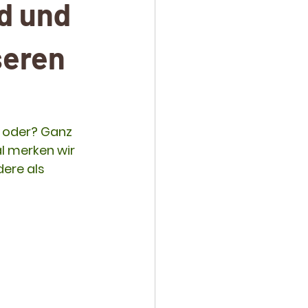
d und
seren
 oder? Ganz 
l merken wir 
ere als 