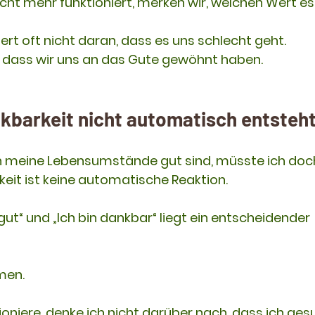
cht mehr funktioniert, merken wir, welchen Wert es
ert oft nicht daran, dass es uns schlecht geht. 
, dass wir uns an das Gute gewöhnt haben.
kbarkeit nicht automatisch entsteh
n meine Lebensumstände gut sind, müsste ich doc
keit ist keine automatische Reaktion.
gut“ und „Ich bin dankbar“ liegt ein entscheidender 
men.
ioniere, denke ich nicht darüber nach, dass ich ges