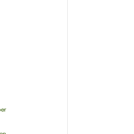
er 
en. 