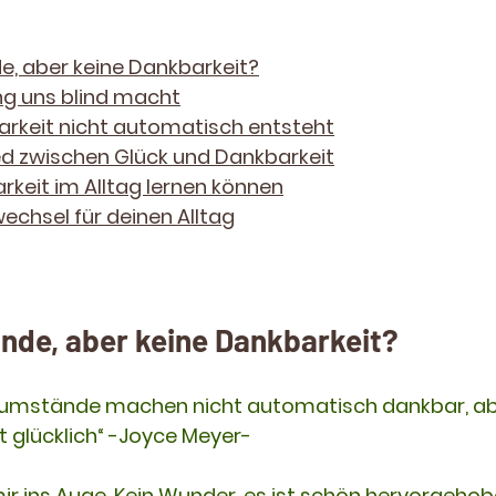
, aber keine Dankbarkeit?
g uns blind macht
keit nicht automatisch entsteht
ed zwischen Glück und Dankbarkeit
rkeit im Alltag lernen können
wechsel für deinen Alltag
ände, aber keine Dankbarkeit?
sumstände machen nicht automatisch dankbar, ab
 glücklich“ -Joyce Meyer-
mir ins Auge. Kein Wunder, es ist schön hervorgehob