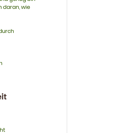
 daran, wie 
durch 
n 
it
ht 